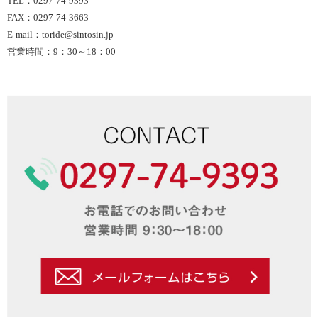
TEL：0297-74-9393
FAX：0297-74-3663
E-mail：toride@sintosin.jp
営業時間：9：30～18：00